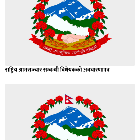
राष्ट्रिय आमसञ्‍चार सम्बन्धी विधेयकको अवधारणापत्र