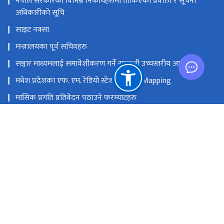
नेपाल सरकारका विभिन्न निकायहरुमा तोकिएका प्रवक्ता र सूचना
अधिकारीको सूचि
साइट नक्सा
मन्त्रालयका पूर्व सचिवहरु
सञ्चार माध्यमलाई समावेशीकरण गर्ने सम्बन्धी उच्चस्तरीय आयोग
मधेश प्रदेशका एफ. एम. रेडियो स्टेशनको GIS Mapping
मासिक प्रगति प्रतिवेदन पठाउने फरम्याटहरु
मस्तिष्क लाभ केन्द्र
प्रधानमन्त्री तथा मन्त्रिपरिषद्को कार्यालय
सङ्घीय मामिला तथा सामान्य प्रशासन मन्‍त्रालय
राष्ट्रिय प्राकृतिक स्रोत तथा वित्त आयोग
सिंहदरबार, काठमाडौं
info@moic.gov.np
‌९७७-१-४२११५५६