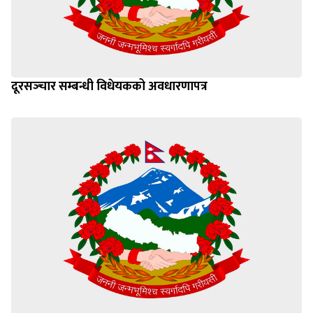
दूरसञ्‍चार सम्बन्धी विधेयकको अवधारणापत्र