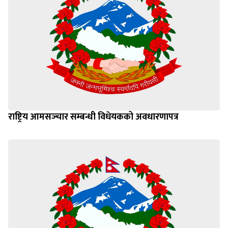
राष्ट्रिय आमसञ्‍चार सम्बन्धी विधेयकको अवधारणापत्र