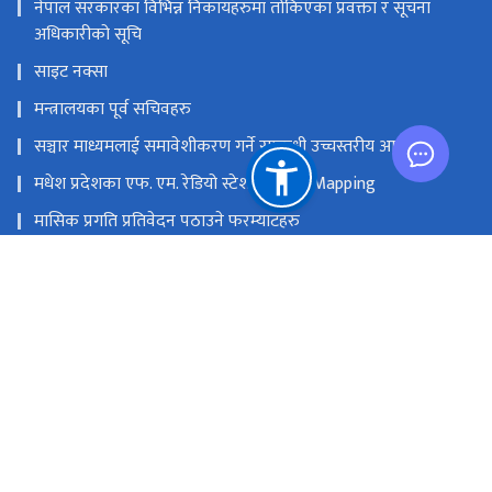
नेपाल सरकारका विभिन्न निकायहरुमा तोकिएका प्रवक्ता र सूचना
अधिकारीको सूचि
साइट नक्सा
मन्त्रालयका पूर्व सचिवहरु
सञ्चार माध्यमलाई समावेशीकरण गर्ने सम्बन्धी उच्चस्तरीय आयोग
मधेश प्रदेशका एफ. एम. रेडियो स्टेशनको GIS Mapping
मासिक प्रगति प्रतिवेदन पठाउने फरम्याटहरु
मस्तिष्क लाभ केन्द्र
प्रधानमन्त्री तथा मन्त्रिपरिषद्को कार्यालय
सङ्घीय मामिला तथा सामान्य प्रशासन मन्‍त्रालय
राष्ट्रिय प्राकृतिक स्रोत तथा वित्त आयोग
सिंहदरबार, काठमाडौं
info@moic.gov.np
‌९७७-१-४२११५५६