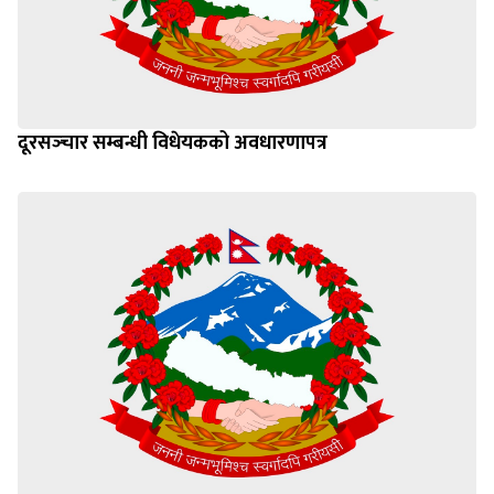
दूरसञ्‍चार सम्बन्धी विधेयकको अवधारणापत्र