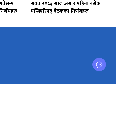
गतेसम्म
संवत २०८३ साल असार महिना बसेका
निर्णयहरु
मन्त्रिपरिषद् बैठकका निर्णयहरु
नेपाल सरकारका विभिन्न निकायहरुमा तोकिएका प्रवक्ता र सूचना
अधिकारीको सूचि
मन्त्रालयका पूर्व सचिवहरु
मधेश प्रदेशका एफ. एम. रेडियो स्टेशनको GIS Mapping