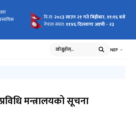
र कानून)
बजार
रेका
ा
 2026 To
 Pilot
ागि
न दरखास्त
 कार्ययोजना
र तथा सूचना
वि.सं:
२०८३ साउन २१ गते बिहीबार, ११:१६ बजे
र्ययोजनाको
यावसायिक
र्वार्ताको
cific"
nment of
वार्ता
नेपाल संवत:
११४६ दिल्लागा अष्टमी - २३
भाषा चयन गर्नुह
भाषा प
NEP
खोज्नुहोस्
प्रविधि मन्त्रालयको सूचना