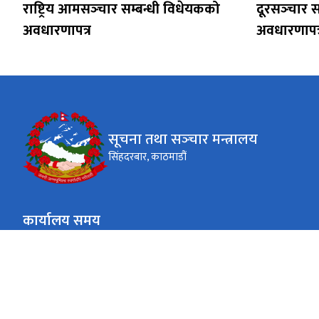
राष्ट्रिय आमसञ्‍चार सम्बन्धी विधेयकको
दूरसञ्‍चार 
अवधारणापत्र
अवधारणापत्
सूचना तथा सञ्‍चार मन्त्रालय
सिंहदरबार, काठमाडौं
कार्यालय समय
जाडो (कार्तिक १६ देखि माघ १५)
९:०० - ४:००
सोमबार - शुक्रबार
गर्मी (माघ १६ देखि कार्तिक १५)
९:०० - ५:००
सोमबार - शुक्रबार