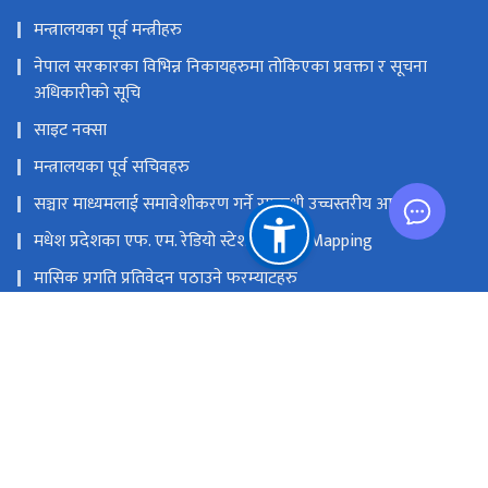
मन्त्रालयका पूर्व मन्त्रीहरु
नेपाल सरकारका विभिन्न निकायहरुमा तोकिएका प्रवक्ता र सूचना
अधिकारीको सूचि
साइट नक्सा
मन्त्रालयका पूर्व सचिवहरु
सञ्चार माध्यमलाई समावेशीकरण गर्ने सम्बन्धी उच्चस्तरीय आयोग
मधेश प्रदेशका एफ. एम. रेडियो स्टेशनको GIS Mapping
मासिक प्रगति प्रतिवेदन पठाउने फरम्याटहरु
मस्तिष्क लाभ केन्द्र
प्रधानमन्त्री तथा मन्त्रिपरिषद्को कार्यालय
सङ्घीय मामिला तथा सामान्य प्रशासन मन्‍त्रालय
राष्ट्रिय प्राकृतिक स्रोत तथा वित्त आयोग