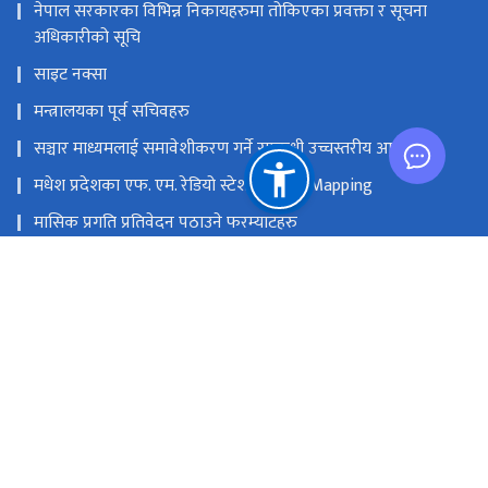
नेपाल सरकारका विभिन्न निकायहरुमा तोकिएका प्रवक्ता र सूचना
अधिकारीको सूचि
साइट नक्सा
मन्त्रालयका पूर्व सचिवहरु
सञ्चार माध्यमलाई समावेशीकरण गर्ने सम्बन्धी उच्चस्तरीय आयोग
मधेश प्रदेशका एफ. एम. रेडियो स्टेशनको GIS Mapping
मासिक प्रगति प्रतिवेदन पठाउने फरम्याटहरु
मस्तिष्क लाभ केन्द्र
प्रधानमन्त्री तथा मन्त्रिपरिषद्को कार्यालय
सङ्घीय मामिला तथा सामान्य प्रशासन मन्‍त्रालय
राष्ट्रिय प्राकृतिक स्रोत तथा वित्त आयोग
सिंहदरबार, काठमाडौं
info@moic.gov.np
‌९७७-१-४२११५५६