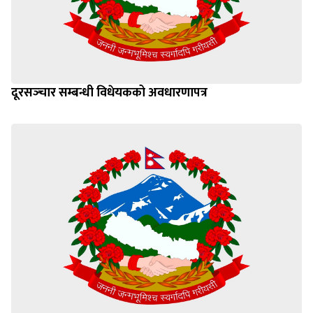
दूरसञ्‍चार सम्बन्धी विधेयकको अवधारणापत्र