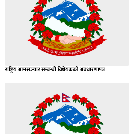
राष्ट्रिय आमसञ्‍चार सम्बन्धी विधेयकको अवधारणापत्र