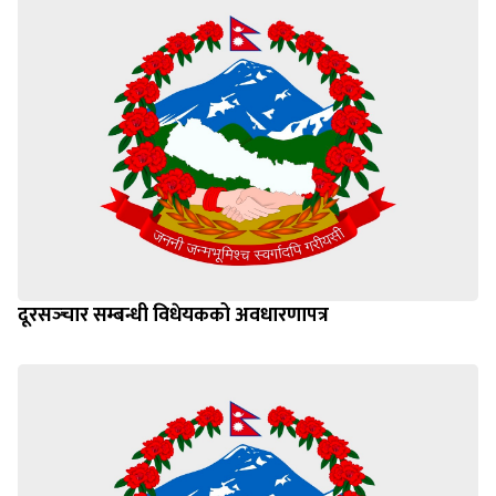
दूरसञ्‍चार सम्बन्धी विधेयकको अवधारणापत्र