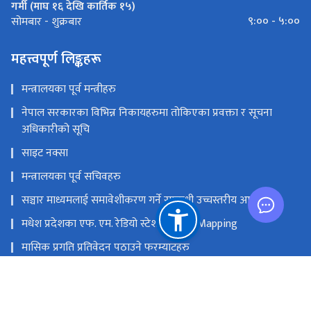
गर्मी (माघ १६ देखि कार्तिक १५)
९:०० - ५:००
सोमबार - शुक्रबार
महत्त्वपूर्ण लिङ्कहरू
मन्त्रालयका पूर्व मन्त्रीहरु
नेपाल सरकारका विभिन्न निकायहरुमा तोकिएका प्रवक्ता र सूचना
अधिकारीको सूचि
साइट नक्सा
मन्त्रालयका पूर्व सचिवहरु
सञ्चार माध्यमलाई समावेशीकरण गर्ने सम्बन्धी उच्चस्तरीय आयोग
मधेश प्रदेशका एफ. एम. रेडियो स्टेशनको GIS Mapping
मासिक प्रगति प्रतिवेदन पठाउने फरम्याटहरु
मस्तिष्क लाभ केन्द्र
प्रधानमन्त्री तथा मन्त्रिपरिषद्को कार्यालय