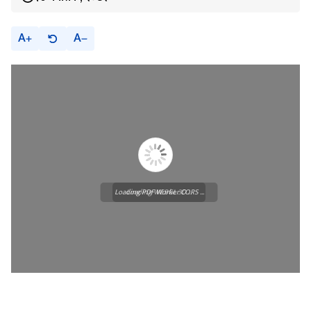
A
A
Loading PDF Worker CORS ...
Loading WEBGL 3D ...