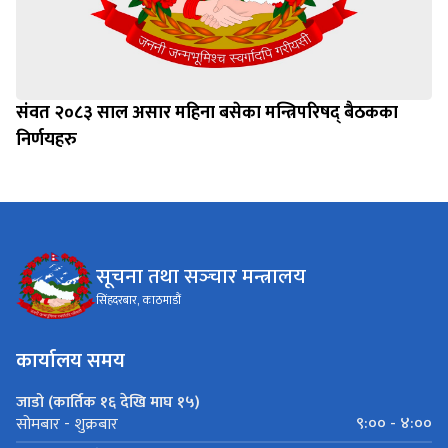
संवत २०८३ साल असार महिना बसेका मन्त्रिपरिषद् बैठकका
निर्णयहरु
सूचना तथा सञ्‍चार मन्त्रालय
सिंहदरबार, काठमाडौं
कार्यालय समय
जाडो (कार्तिक १६ देखि माघ १५)
९:०० - ४:००
सोमबार - शुक्रबार