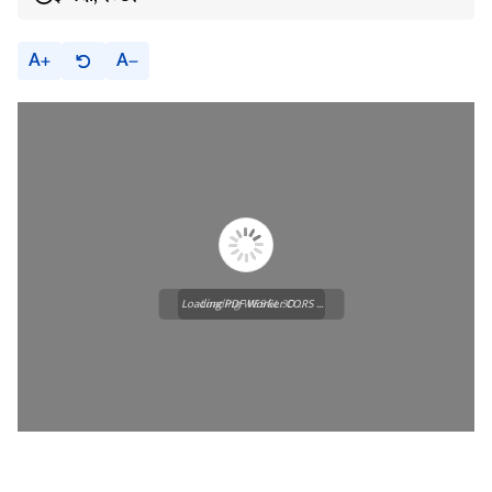
A
A
Loading PDF Worker CORS ...
Loading WEBGL 3D ...