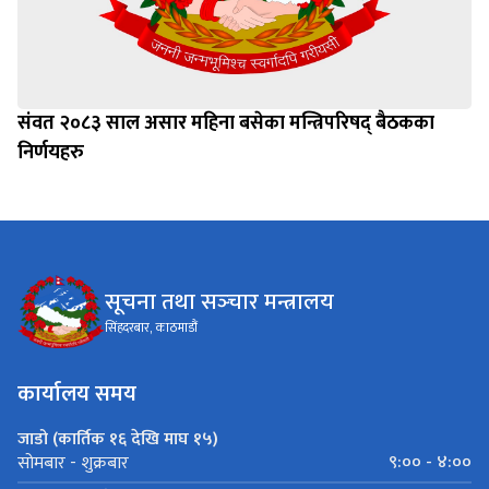
संवत २०८३ साल असार महिना बसेका मन्त्रिपरिषद् बैठकका
निर्णयहरु
सूचना तथा सञ्‍चार मन्त्रालय
सिंहदरबार, काठमाडौं
कार्यालय समय
जाडो (कार्तिक १६ देखि माघ १५)
९:०० - ४:००
सोमबार - शुक्रबार