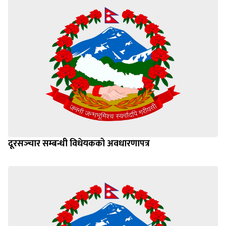
दूरसञ्‍चार सम्बन्धी विधेयकको अवधारणापत्र