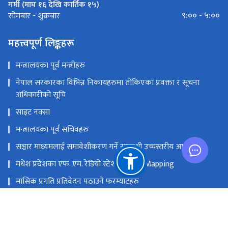
गर्मी (माघ १६ देखि कार्तिक १५)
९:०० - ५:००
सोमबार - शुक्रबार
महत्त्वपूर्ण लिङ्कहरू
मन्त्रालयका पूर्व मन्त्रीहरु
नेपाल सरकारका विभिन्न निकायहरुमा तोकिएका प्रवक्ता र सूचना
अधिकारीको सूचि
साइट नक्सा
मन्त्रालयका पूर्व सचिवहरु
सञ्चार माध्यमलाई समावेशीकरण गर्ने सम्बन्धी उच्चस्तरीय आयोग
मधेश प्रदेशका एफ. एम. रेडियो स्टेशनको GIS Mapping
मासिक प्रगति प्रतिवेदन पठाउने फरम्याटहरु
मस्तिष्क लाभ केन्द्र
प्रधानमन्त्री तथा मन्त्रिपरिषद्को कार्यालय