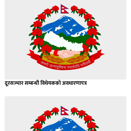
दूरसञ्‍चार सम्बन्धी विधेयकको अवधारणापत्र