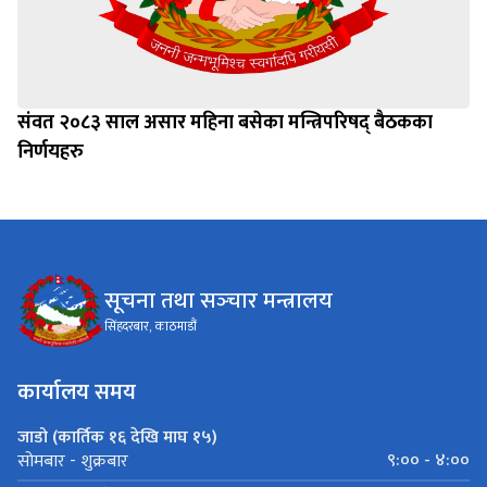
संवत २०८३ साल असार महिना बसेका मन्त्रिपरिषद् बैठकका
निर्णयहरु
सूचना तथा सञ्‍चार मन्त्रालय
सिंहदरबार, काठमाडौं
कार्यालय समय
जाडो (कार्तिक १६ देखि माघ १५)
९:०० - ४:००
सोमबार - शुक्रबार