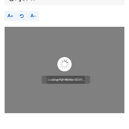
A
A
Loading PDF Worker CORS ...
Loading WEBGL 3D ...