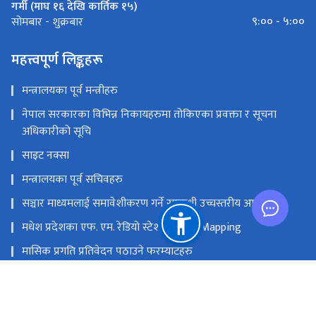
गर्मी (माघ १६ देखि कार्तिक १५)
९:०० - ५:००
सोमबार - शुक्रबार
महत्त्वपूर्ण लिङ्कहरू
मन्त्रालयका पूर्व मन्त्रीहरु
नेपाल सरकारका विभिन्न निकायहरुमा तोकिएका प्रवक्ता र सूचना
अधिकारीको सूचि
साइट नक्सा
मन्त्रालयका पूर्व सचिवहरु
सञ्चार माध्यमलाई समावेशीकरण गर्ने सम्बन्धी उच्चस्तरीय आयोग
मधेश प्रदेशका एफ. एम. रेडियो स्टेशनको GIS Mapping
मासिक प्रगति प्रतिवेदन पठाउने फरम्याटहरु
मस्तिष्क लाभ केन्द्र
प्रधानमन्त्री तथा मन्त्रिपरिषद्को कार्यालय