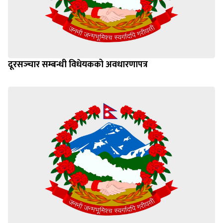
दूरसञ्‍चार सम्बन्धी विधेयकको अवधारणापत्र