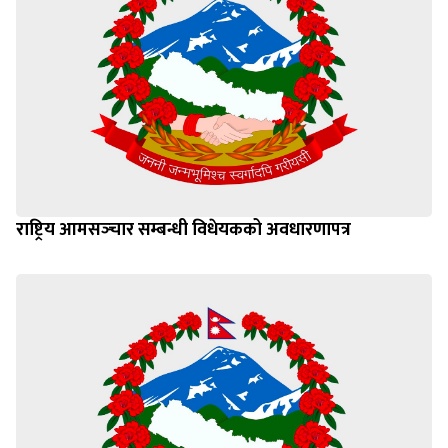
राष्ट्रिय आमसञ्‍चार सम्बन्धी विधेयकको अवधारणापत्र