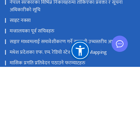
नेपाल सरकारका विभिन्न निकायहरुमा तोकिएका प्रवक्ता र सूचना
अधिकारीको सूचि
साइट नक्सा
मन्त्रालयका पूर्व सचिवहरु
सञ्चार माध्यमलाई समावेशीकरण गर्ने सम्बन्धी उच्चस्तरीय आयोग
मधेश प्रदेशका एफ. एम. रेडियो स्टेशनको GIS Mapping
मासिक प्रगति प्रतिवेदन पठाउने फरम्याटहरु
मस्तिष्क लाभ केन्द्र
प्रधानमन्त्री तथा मन्त्रिपरिषद्को कार्यालय
सङ्घीय मामिला तथा सामान्य प्रशासन मन्‍त्रालय
राष्ट्रिय प्राकृतिक स्रोत तथा वित्त आयोग
सिंहदरबार, काठमाडौं
info@moic.gov.np
‌९७७-१-४२११५५६