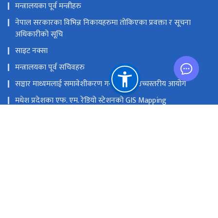
मन्त्रालयका पूर्व मन्त्रीहरु
नेपाल सरकारका विभिन्न निकायहरुमा तोकिएका प्रवक्ता र सूचना
अधिकारीको सूचि
साइट नक्सा
मन्त्रालयका पूर्व सचिवहरु
सञ्चार माध्यमलाई समावेशीकरण गर्ने सम्बन्धी उच्चस्तरीय आयोग
मधेश प्रदेशका एफ. एम. रेडियो स्टेशनको GIS Mapping
मासिक प्रगति प्रतिवेदन पठाउने फरम्याटहरु
मस्तिष्क लाभ केन्द्र
प्रधानमन्त्री तथा मन्त्रिपरिषद्को कार्यालय
सङ्घीय मामिला तथा सामान्य प्रशासन मन्‍त्रालय
राष्ट्रिय प्राकृतिक स्रोत तथा वित्त आयोग