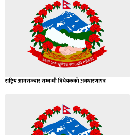
राष्ट्रिय आमसञ्‍चार सम्बन्धी विधेयकको अवधारणापत्र