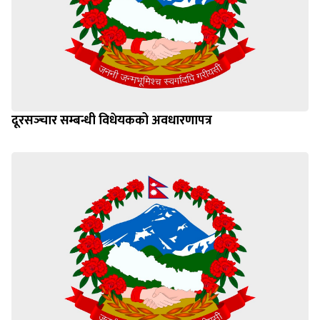
दूरसञ्‍चार सम्बन्धी विधेयकको अवधारणापत्र