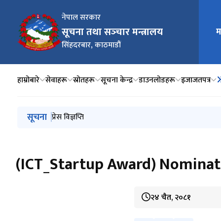
नेपाल सरकार
मुख्य न
सूचना तथा सञ्‍चार मन्त्रालय
म
सिंहदरबार, काठमाडौं
हाम्रोबारे
सेवाहरू
स्रोतहरू
सूचना केन्द्र
डाउनलोडहरू
इजाजतपत्र
मुख्य नेभिगेसनमा जानुहोस्
सूचना
प्रेस विज्ञप्ति
प्रेस विज्ञप्ति
प्रेस विज्ञप्ति
सामाजिक सञ्जालको प्रयोगलाई व्यवस्थित गर्ने सम्बन्धमा सञ्‍चा
प्रेस विज्ञप्ति
(ICT_Startup Award) Nominat
२४ चैत, २०८१