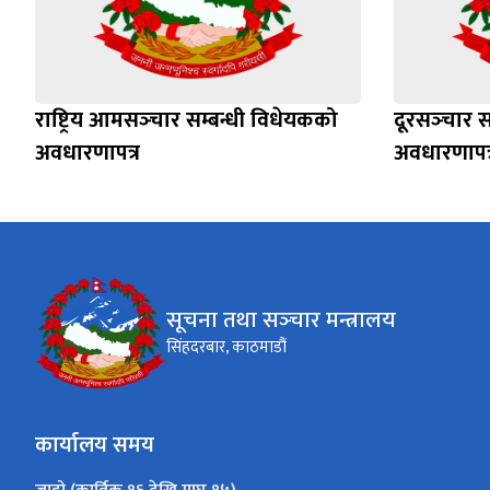
राष्ट्रिय आमसञ्‍चार सम्बन्धी विधेयकको
दूरसञ्‍चार 
अवधारणापत्र
अवधारणापत्
सूचना तथा सञ्‍चार मन्त्रालय
सिंहदरबार, काठमाडौं
कार्यालय समय