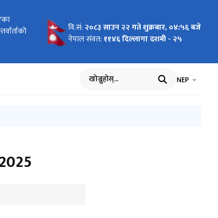
र कानून)
बजार
रेका
ा
 2026 To
 Pilot
ागि
न दरखास्त
र तथा सूचना
वि.सं:
२०८३ साउन २२ गते शुक्रबार, ०४:५६ बजे
र्ययोजनाको
यावसायिक
र्वार्ताको
cific"
nment of
वार्ता
ा
नेपाल संवत:
११४६ दिल्लागा दशमी - २५
भाषा चयन गर्नुह
भाषा प
NEP
खोज्नुहोस्
 2025