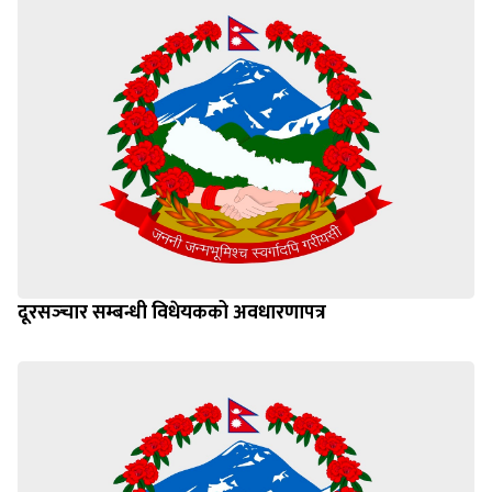
दूरसञ्‍चार सम्बन्धी विधेयकको अवधारणापत्र