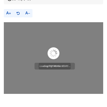
A
A
Loading PDF Worker CORS ...
Loading WEBGL 3D ...