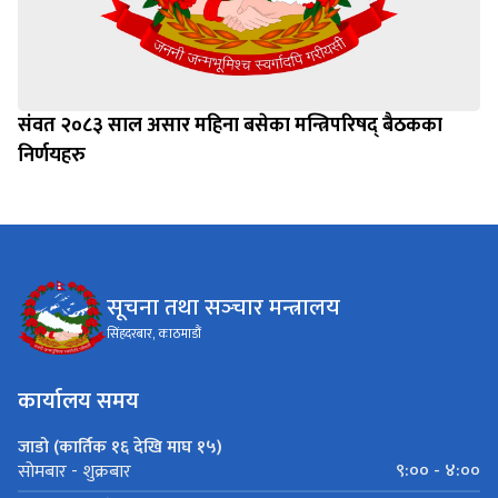
संवत २०८३ साल असार महिना बसेका मन्त्रिपरिषद् बैठकका
निर्णयहरु
सूचना तथा सञ्‍चार मन्त्रालय
सिंहदरबार, काठमाडौं
कार्यालय समय
जाडो (कार्तिक १६ देखि माघ १५)
९:०० - ४:००
सोमबार - शुक्रबार