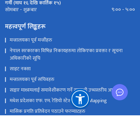
गर्मी (माघ १६ देखि कार्तिक १५)
९:०० - ५:००
सोमबार - शुक्रबार
महत्त्वपूर्ण लिङ्कहरू
मन्त्रालयका पूर्व मन्त्रीहरु
नेपाल सरकारका विभिन्न निकायहरुमा तोकिएका प्रवक्ता र सूचना
अधिकारीको सूचि
साइट नक्सा
मन्त्रालयका पूर्व सचिवहरु
सञ्चार माध्यमलाई समावेशीकरण गर्ने सम्बन्धी उच्चस्तरीय आयोग
मधेश प्रदेशका एफ. एम. रेडियो स्टेशनको GIS Mapping
मासिक प्रगति प्रतिवेदन पठाउने फरम्याटहरु
मस्तिष्क लाभ केन्द्र
प्रधानमन्त्री तथा मन्त्रिपरिषद्को कार्यालय