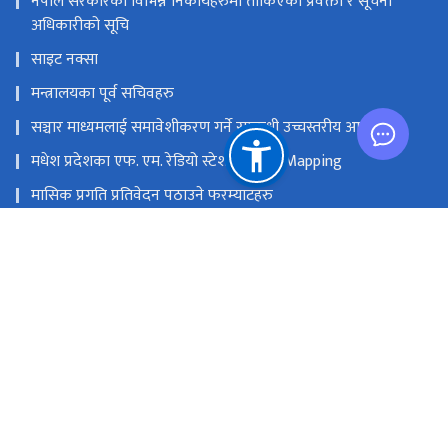
नेपाल सरकारका विभिन्न निकायहरुमा तोकिएका प्रवक्ता र सूचना
अधिकारीको सूचि
साइट नक्सा
मन्त्रालयका पूर्व सचिवहरु
सञ्चार माध्यमलाई समावेशीकरण गर्ने सम्बन्धी उच्चस्तरीय आयोग
मधेश प्रदेशका एफ. एम. रेडियो स्टेशनको GIS Mapping
मासिक प्रगति प्रतिवेदन पठाउने फरम्याटहरु
मस्तिष्क लाभ केन्द्र
प्रधानमन्त्री तथा मन्त्रिपरिषद्को कार्यालय
सङ्घीय मामिला तथा सामान्य प्रशासन मन्‍त्रालय
राष्ट्रिय प्राकृतिक स्रोत तथा वित्त आयोग
सिंहदरबार, काठमाडौं
info@moic.gov.np
‌९७७-१-४२११५५६