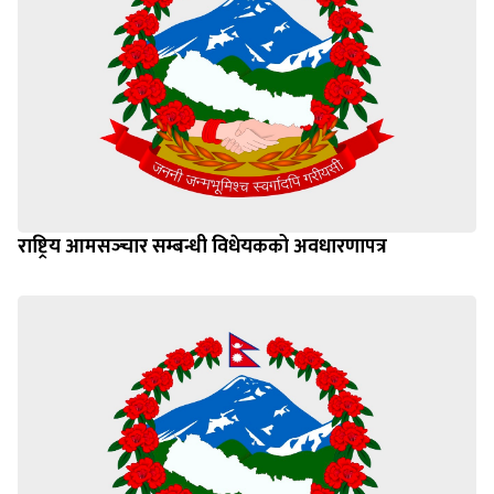
राष्ट्रिय आमसञ्‍चार सम्बन्धी विधेयकको अवधारणापत्र