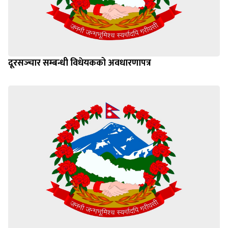
दूरसञ्‍चार सम्बन्धी विधेयकको अवधारणापत्र