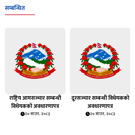
सम्बन्धित
राष्ट्रिय आमसञ्‍चार सम्बन्धी
दूरसञ्‍चार सम्बन्धी विधेयकको
विधेयकको अवधारणापत्र
अवधारणापत्र
२० साउन, २०८३
२० साउन, २०८३