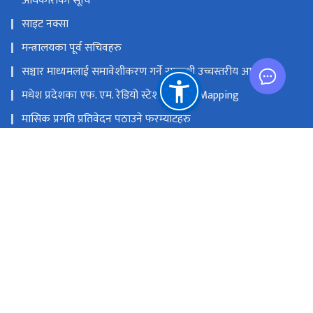
अधिकारीको सूचि
साइट नक्सा
मन्त्रालयका पूर्व सचिवहरु
सञ्चार माध्यमलाई समावेशीकरण गर्ने सम्बन्धी उच्चस्तरीय आयोग
मधेश प्रदेशका एफ. एम. रेडियो स्टेशनको GIS Mapping
मासिक प्रगति प्रतिवेदन पठाउने फरम्याटहरु
मस्तिष्क लाभ केन्द्र
प्रधानमन्त्री तथा मन्त्रिपरिषद्को कार्यालय
सङ्घीय मामिला तथा सामान्य प्रशासन मन्‍त्रालय
राष्ट्रिय प्राकृतिक स्रोत तथा वित्त आयोग
सिंहदरबार, काठमाडौं
info@moic.gov.np
‌९७७-१-४२११५५६