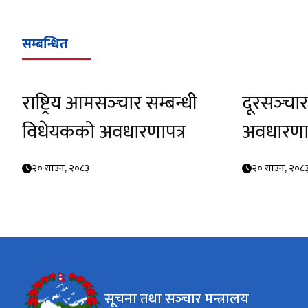
सम्बन्धित
राष्ट्रिय आमसञ्‍चार सम्बन्धी
दूरसञ्‍चा
विधेयकको अवधारणापत्र
अवधारणाप
२० साउन, २०८३
२० साउन, २०८
सूचना तथा सञ्‍चार मन्त्रालय