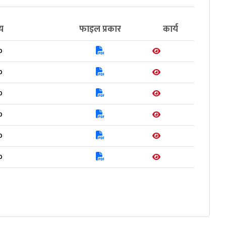
य
फाइल प्रकार
कार्य
०
०
०
०
०
०