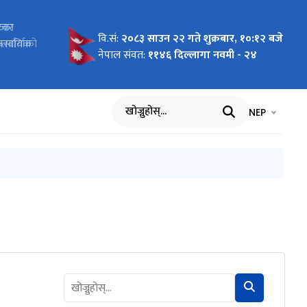
र कानून)
बजार
रेका
ा
 2026 To
 Pilot
ागि
न दरखास्त
 कार्ययोजना
र तथा सूचना
वि.सं:
२०८३ साउन २२ गते शुक्रबार, १०:१२ बजे
र्ययोजनाको
यावसायिक
र्वार्ताको
cific"
nment of
वार्ता
नेपाल संवत:
११४६ दिल्लागा नवमी - २४
भाषा चयन गर्नुह
भाषा प
NEP
खोज्नुहोस्