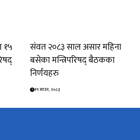
ण १५
संवत २०८३ साल असार महिना
िषद्
बसेका मन्त्रिपरिषद् बैठकका
निर्णयहरु
१९ साउन, २०८३