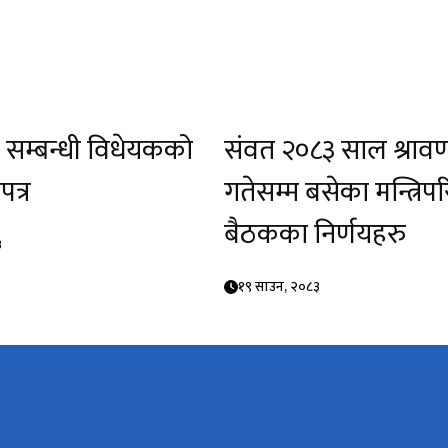
र सम्बन्धी विधेयकको
संवत २०८३ साल श्राव
त्र
गतेसम्म बसेका मन्त्रिपर
बैठकका निर्णयहरु
३
१९ साउन, २०८३