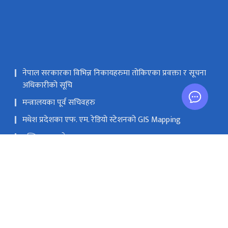
नेपाल सरकारका विभिन्न निकायहरुमा तोकिएका प्रवक्ता र सूचना
अधिकारीको सूचि
मन्त्रालयका पूर्व सचिवहरु
मधेश प्रदेशका एफ. एम. रेडियो स्टेशनको GIS Mapping
मस्तिष्क लाभ केन्द्र
सङ्घीय मामिला तथा सामान्य प्रशासन मन्‍त्रालय
सिंहदरबार, काठमाडौं
info@moic.gov.np
‌९७७-१-४२११५५६