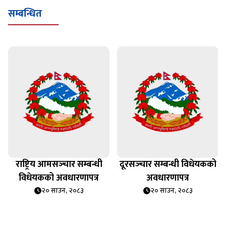
सम्बन्धित
राष्ट्रिय आमसञ्‍चार सम्बन्धी
दूरसञ्‍चार सम्बन्धी विधेयकको
विधेयकको अवधारणापत्र
अवधारणापत्र
२० साउन, २०८३
२० साउन, २०८३