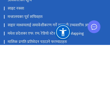
अधिकारीको सूचि
साइट नक्सा
मन्त्रालयका पूर्व सचिवहरु
सञ्चार माध्यमलाई समावेशीकरण गर्ने सम्बन्धी उच्चस्तरीय आयोग
मधेश प्रदेशका एफ. एम. रेडियो स्टेशनको GIS Mapping
मासिक प्रगति प्रतिवेदन पठाउने फरम्याटहरु
मस्तिष्क लाभ केन्द्र
प्रधानमन्त्री तथा मन्त्रिपरिषद्को कार्यालय
सङ्घीय मामिला तथा सामान्य प्रशासन मन्‍त्रालय
राष्ट्रिय प्राकृतिक स्रोत तथा वित्त आयोग
सिंहदरबार, काठमाडौं
info@moic.gov.np
‌९७७-१-४२११५५६