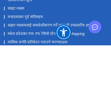
अधिकारीको सूचि
साइट नक्सा
मन्त्रालयका पूर्व सचिवहरु
सञ्चार माध्यमलाई समावेशीकरण गर्ने सम्बन्धी उच्चस्तरीय आयोग
मधेश प्रदेशका एफ. एम. रेडियो स्टेशनको GIS Mapping
मासिक प्रगति प्रतिवेदन पठाउने फरम्याटहरु
मस्तिष्क लाभ केन्द्र
प्रधानमन्त्री तथा मन्त्रिपरिषद्को कार्यालय
सङ्घीय मामिला तथा सामान्य प्रशासन मन्‍त्रालय
राष्ट्रिय प्राकृतिक स्रोत तथा वित्त आयोग
सिंहदरबार, काठमाडौं
info@moic.gov.np
‌९७७-१-४२११५५६