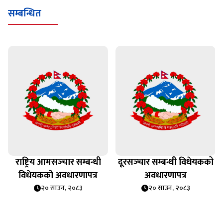
सम्बन्धित
राष्ट्रिय आमसञ्‍चार सम्बन्धी
दूरसञ्‍चार सम्बन्धी विधेयकको
विधेयकको अवधारणापत्र
अवधारणापत्र
२० साउन, २०८३
२० साउन, २०८३