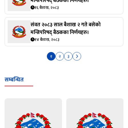
मन्त्रिपरिषद् बैठकका निर्णयहरु।
१६ बैशाख, २०८३
संवत २०८३ साल बैशाख २ गते बसेको
मन्त्रिपरिषद् बैठकका निर्णयहरु।
१४ बैशाख, २०८३
१
२
३
सम्बन्धित