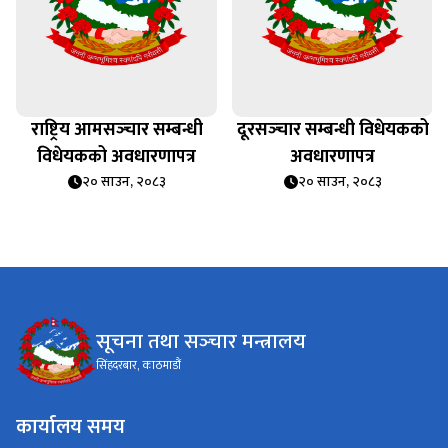
राष्ट्रिय आमसञ्‍चार सम्बन्धी
दूरसञ्‍चार सम्बन्धी विधेयकको
विधेयकको अवधारणापत्र
अवधारणापत्र
२० साउन, २०८३
२० साउन, २०८३
सूचना तथा सञ्‍चार मन्त्रालय
सिंहदरबार, काठमाडौं
कार्यालय समय