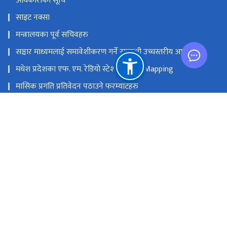
अधिकारीको सूचि
साइट नक्सा
मन्त्रालयका पूर्व सचिवहरु
सञ्चार माध्यमलाई समावेशीकरण गर्ने सम्बन्धी उच्चस्तरीय आयोग
मधेश प्रदेशका एफ. एम. रेडियो स्टेशनको GIS Mapping
मासिक प्रगति प्रतिवेदन पठाउने फरम्याटहरु
मस्तिष्क लाभ केन्द्र
प्रधानमन्त्री तथा मन्त्रिपरिषद्को कार्यालय
सङ्घीय मामिला तथा सामान्य प्रशासन मन्‍त्रालय
राष्ट्रिय प्राकृतिक स्रोत तथा वित्त आयोग
सिंहदरबार, काठमाडौं
info@moic.gov.np
‌९७७-१-४२११५५६