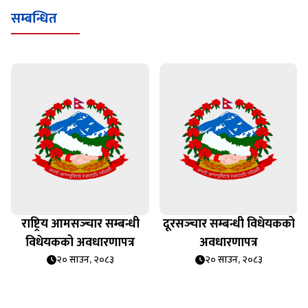
सम्बन्धित
राष्ट्रिय आमसञ्‍चार सम्बन्धी
दूरसञ्‍चार सम्बन्धी विधेयकको
विधेयकको अवधारणापत्र
अवधारणापत्र
२० साउन, २०८३
२० साउन, २०८३