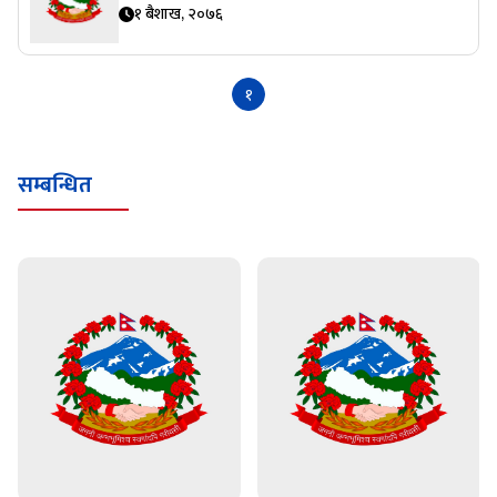
१ बैशाख, २०७६
१
सम्बन्धित