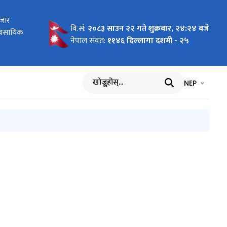
र कानून)
बजार
रेका
ा
 2026 To
 Pilot
ागि
न दरखास्त
 तथा
वि.सं:
२०८३ साउन २२ गते शुक्रबार, २४:२४ बजे
यावसायिक
र्वार्ताको
cific"
nment of
वार्ता
ा
नेपाल संवत:
११४६ दिल्लागा दशमी - २५
भाषा चयन गर्नुह
भाषा प
NEP
खोज्नुहोस्