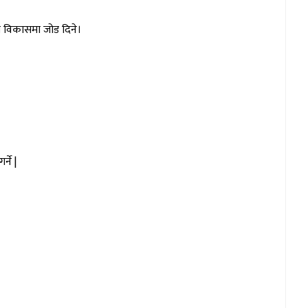
ता विकासमा जोड दिने।
्ने |