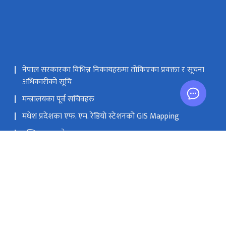
नेपाल सरकारका विभिन्न निकायहरुमा तोकिएका प्रवक्ता र सूचना
अधिकारीको सूचि
मन्त्रालयका पूर्व सचिवहरु
मधेश प्रदेशका एफ. एम. रेडियो स्टेशनको GIS Mapping
मस्तिष्क लाभ केन्द्र
सङ्घीय मामिला तथा सामान्य प्रशासन मन्‍त्रालय
सिंहदरबार, काठमाडौं
info@moic.gov.np
‌९७७-१-४२११५५६