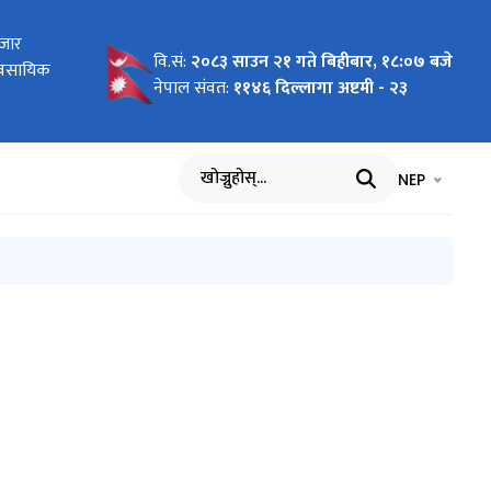
र कानून)
बजार
रेका
ा
 2026 To
 Pilot
ागि
न दरखास्त
र तथा सूचना
वि.सं:
२०८३ साउन २१ गते बिहीबार, १८:०७ बजे
र्ययोजनाको
यावसायिक
र्वार्ताको
cific"
nment of
वार्ता
ा
नेपाल संवत:
११४६ दिल्लागा अष्टमी - २३
भाषा चयन गर्नुह
भाषा प
NEP
खोज्नुहोस्