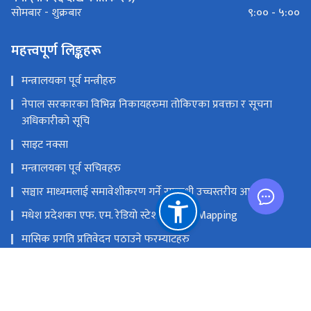
९:०० - ५:००
सोमबार - शुक्रबार
महत्त्वपूर्ण लिङ्कहरू
मन्त्रालयका पूर्व मन्त्रीहरु
नेपाल सरकारका विभिन्न निकायहरुमा तोकिएका प्रवक्ता र सूचना
अधिकारीको सूचि
साइट नक्सा
मन्त्रालयका पूर्व सचिवहरु
सञ्चार माध्यमलाई समावेशीकरण गर्ने सम्बन्धी उच्चस्तरीय आयोग
मधेश प्रदेशका एफ. एम. रेडियो स्टेशनको GIS Mapping
मासिक प्रगति प्रतिवेदन पठाउने फरम्याटहरु
मस्तिष्क लाभ केन्द्र
प्रधानमन्त्री तथा मन्त्रिपरिषद्को कार्यालय
सङ्घीय मामिला तथा सामान्य प्रशासन मन्‍त्रालय