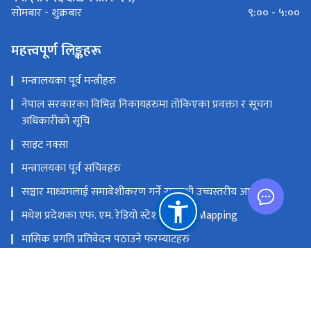
९:०० - ५:००
सोमबार - शुक्रबार
महत्त्वपूर्ण लिङ्कहरू
मन्त्रालयका पूर्व मन्त्रीहरु
नेपाल सरकारका विभिन्न निकायहरुमा तोकिएका प्रवक्ता र सूचना
अधिकारीको सूचि
साइट नक्सा
मन्त्रालयका पूर्व सचिवहरु
सञ्चार माध्यमलाई समावेशीकरण गर्ने सम्बन्धी उच्चस्तरीय आयोग
मधेश प्रदेशका एफ. एम. रेडियो स्टेशनको GIS Mapping
मासिक प्रगति प्रतिवेदन पठाउने फरम्याटहरु
मस्तिष्क लाभ केन्द्र
प्रधानमन्त्री तथा मन्त्रिपरिषद्को कार्यालय
सङ्घीय मामिला तथा सामान्य प्रशासन मन्‍त्रालय