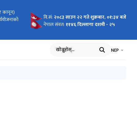
र कानून)
बजार
रेका
ा
 2026 To
 Pilot
ागि
न दरखास्त
 कार्ययोजना
र तथा सूचना
वि.सं:
२०८३ साउन २२ गते शुक्रबार, ०१:३४ बजे
र्ययोजनाको
यावसायिक
र्वार्ताको
cific"
nment of
वार्ता
नेपाल संवत:
११४६ दिल्लागा दशमी - २५
भाषा चयन गर्नुह
भाषा प
NEP
खोज्नुहोस्