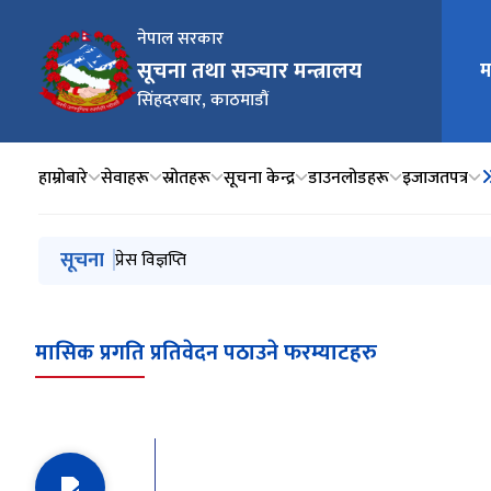
नेपाल सरकार
मुख्य न
सूचना तथा सञ्‍चार मन्त्रालय
म
सिंहदरबार, काठमाडौं
हाम्रोबारे
सेवाहरू
स्रोतहरू
सूचना केन्द्र
डाउनलोडहरू
इजाजतपत्र
मुख्य नेभिगेसनमा जानुहोस्
सूचना
प्रेस विज्ञप्ति
प्रेस विज्ञप्ति
प्रेस विज्ञप्ति
सामाजिक सञ्जालको प्रयोगलाई व्यवस्थित गर्ने सम्बन्धमा सञ्‍चा
प्रेस विज्ञप्ति
मासिक प्रगति प्रतिवेदन पठाउने फरम्याटहरु