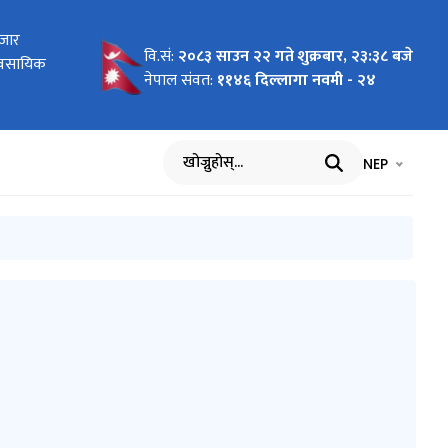
र कानून)
बजार
रेका
ा
 2026 To
 Pilot
ागि
न दरखास्त
 कार्ययोजना
र तथा सूचना
वि.सं:
२०८३ साउन २२ गते शुक्रबार, २३:३८ बजे
र्ययोजनाको
यावसायिक
र्वार्ताको
cific"
nment of
वार्ता
नेपाल संवत:
११४६ दिल्लागा नवमी - २४
भाषा चयन गर्नुह
भाषा प
NEP
खोज्नुहोस्