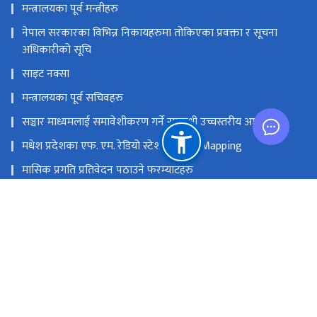
मन्त्रालयका पूर्व मन्त्रीहरु
नेपाल सरकारका विभिन्न निकायहरुमा तोकिएका प्रवक्ता र सूचना
अधिकारीको सूचि
साइट नक्सा
मन्त्रालयका पूर्व सचिवहरु
सञ्चार माध्यमलाई समावेशीकरण गर्ने सम्बन्धी उच्चस्तरीय आयोग
मधेश प्रदेशका एफ. एम. रेडियो स्टेशनको GIS Mapping
मासिक प्रगति प्रतिवेदन पठाउने फरम्याटहरु
मस्तिष्क लाभ केन्द्र
प्रधानमन्त्री तथा मन्त्रिपरिषद्को कार्यालय
सङ्घीय मामिला तथा सामान्य प्रशासन मन्‍त्रालय
राष्ट्रिय प्राकृतिक स्रोत तथा वित्त आयोग