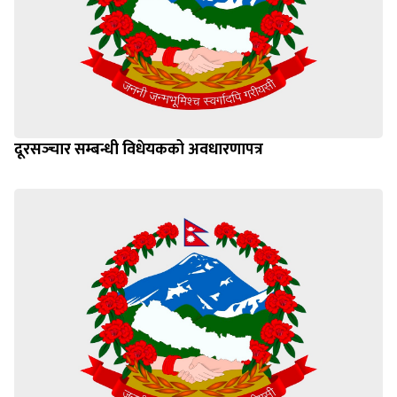
दूरसञ्‍चार सम्बन्धी विधेयकको अवधारणापत्र