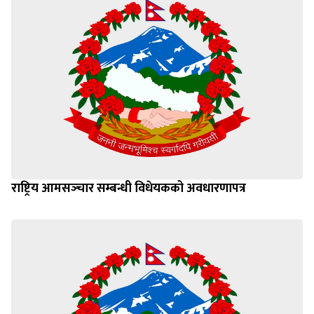
राष्ट्रिय आमसञ्‍चार सम्बन्धी विधेयकको अवधारणापत्र