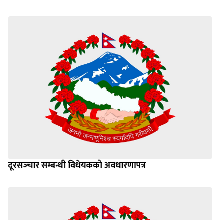
दूरसञ्‍चार सम्बन्धी विधेयकको अवधारणापत्र