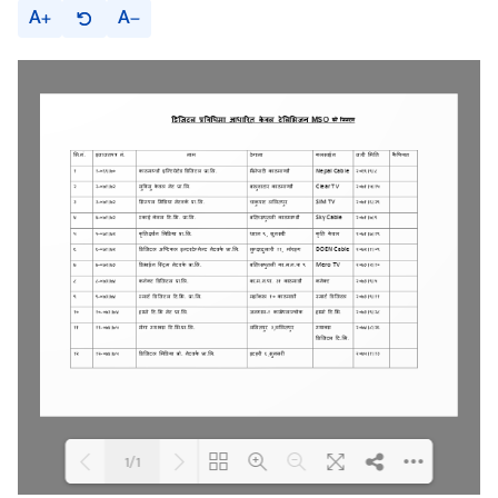
A
A
1/1