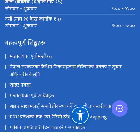
जाडो (कार्तिक १६ देखि माघ १५)
९:०० - ४:००
सोमबार - शुक्रबार
गर्मी (माघ १६ देखि कार्तिक १५)
९:०० - ५:००
सोमबार - शुक्रबार
महत्त्वपूर्ण लिङ्कहरू
मन्त्रालयका पूर्व मन्त्रीहरु
नेपाल सरकारका विभिन्न निकायहरुमा तोकिएका प्रवक्ता र सूचना
अधिकारीको सूचि
साइट नक्सा
मन्त्रालयका पूर्व सचिवहरु
सञ्चार माध्यमलाई समावेशीकरण गर्ने सम्बन्धी उच्चस्तरीय आयोग
मधेश प्रदेशका एफ. एम. रेडियो स्टेशनको GIS Mapping
मासिक प्रगति प्रतिवेदन पठाउने फरम्याटहरु
मस्तिष्क लाभ केन्द्र