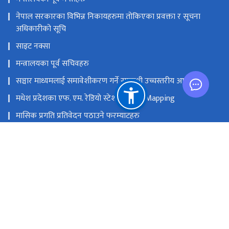
नेपाल सरकारका विभिन्न निकायहरुमा तोकिएका प्रवक्ता र सूचना
अधिकारीको सूचि
साइट नक्सा
मन्त्रालयका पूर्व सचिवहरु
सञ्चार माध्यमलाई समावेशीकरण गर्ने सम्बन्धी उच्चस्तरीय आयोग
मधेश प्रदेशका एफ. एम. रेडियो स्टेशनको GIS Mapping
मासिक प्रगति प्रतिवेदन पठाउने फरम्याटहरु
मस्तिष्क लाभ केन्द्र
प्रधानमन्त्री तथा मन्त्रिपरिषद्को कार्यालय
सङ्घीय मामिला तथा सामान्य प्रशासन मन्‍त्रालय
राष्ट्रिय प्राकृतिक स्रोत तथा वित्त आयोग
सिंहदरबार, काठमाडौं
info@moic.gov.np
‌९७७-१-४२११५५६