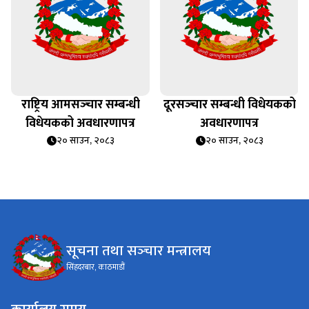
राष्ट्रिय आमसञ्‍चार सम्बन्धी
दूरसञ्‍चार सम्बन्धी विधेयकको
विधेयकको अवधारणापत्र
अवधारणापत्र
२० साउन, २०८३
२० साउन, २०८३
सूचना तथा सञ्‍चार मन्त्रालय
सिंहदरबार, काठमाडौं