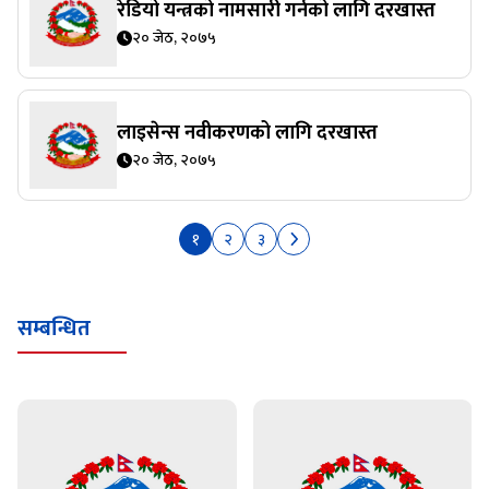
रेडियो यन्त्रको नामसारी गर्नको लागि दरखास्त
२० जेठ, २०७५
लाइसेन्स नवीकरणको लागि दरखास्त
२० जेठ, २०७५
१
२
३
सम्बन्धित