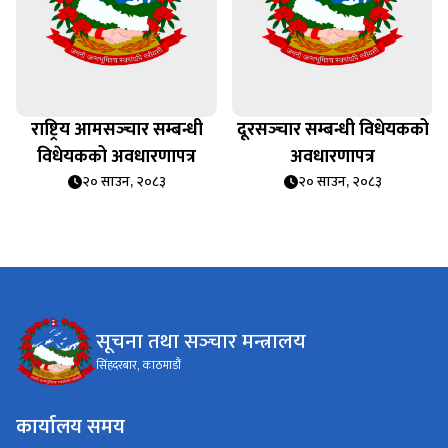
राष्ट्रिय आमसञ्‍चार सम्बन्धी
दूरसञ्‍चार सम्बन्धी विधेयकको
विधेयकको अवधारणापत्र
अवधारणापत्र
२० साउन, २०८३
२० साउन, २०८३
सूचना तथा सञ्‍चार मन्त्रालय
सिंहदरबार, काठमाडौं
कार्यालय समय