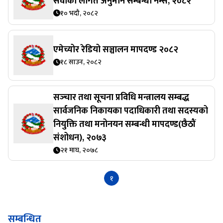
सेवाको लागत अनुमान सम्बन्धी नर्म्स, २०८२
१० भदौ, २०८२
एमेच्योर रेडियो सञ्चालन मापदण्ड २०८२
१८ साउन, २०८२
सञ्‍चार तथा सूचना प्रविधि मन्त्रालय सम्बद्ध
सार्वजनिक निकायका पदाधिकारी तथा सदस्यको
नियुक्ति तथा मनोनयन सम्बन्धी मापदण्ड(छैठौं
संशोधन), २०७३
२१ माघ, २०७८
१
सम्बन्धित