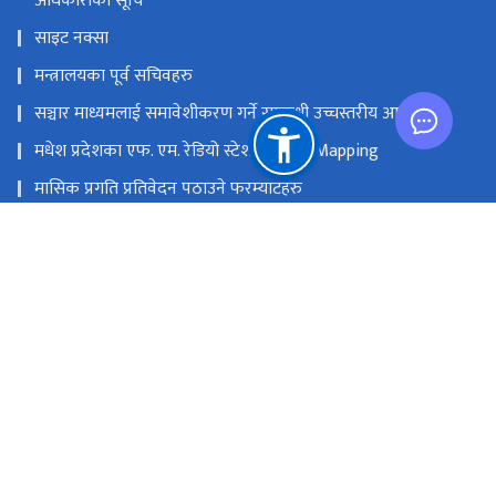
अधिकारीको सूचि
साइट नक्सा
मन्त्रालयका पूर्व सचिवहरु
सञ्चार माध्यमलाई समावेशीकरण गर्ने सम्बन्धी उच्चस्तरीय आयोग
मधेश प्रदेशका एफ. एम. रेडियो स्टेशनको GIS Mapping
मासिक प्रगति प्रतिवेदन पठाउने फरम्याटहरु
मस्तिष्क लाभ केन्द्र
प्रधानमन्त्री तथा मन्त्रिपरिषद्को कार्यालय
सङ्घीय मामिला तथा सामान्य प्रशासन मन्‍त्रालय
राष्ट्रिय प्राकृतिक स्रोत तथा वित्त आयोग
सिंहदरबार, काठमाडौं
info@moic.gov.np
‌९७७-१-४२११५५६