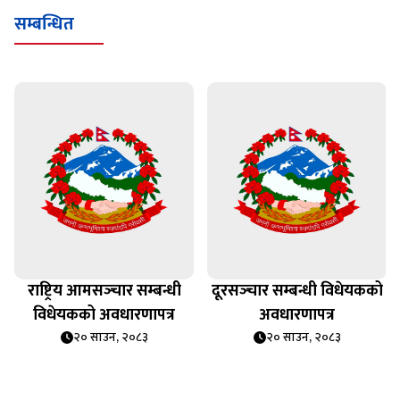
सम्बन्धित
राष्ट्रिय आमसञ्‍चार सम्बन्धी
दूरसञ्‍चार सम्बन्धी विधेयकको
विधेयकको अवधारणापत्र
अवधारणापत्र
२० साउन, २०८३
२० साउन, २०८३